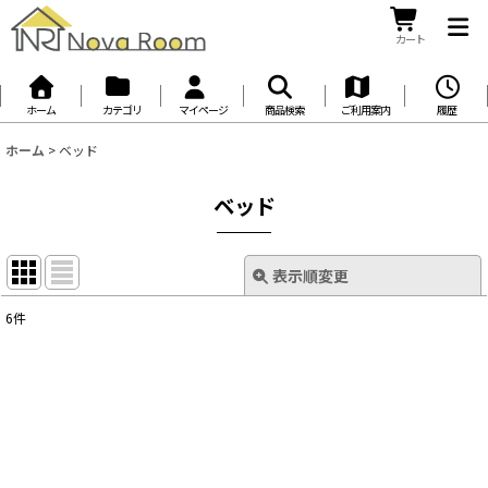
カート
ホーム
カテゴリ
マイページ
商品検索
ご利用案内
履歴
ホーム
>
ベッド
ベッド
表示順変更
閉じる
6
件
表示数
:
並び順
:
絞り込む